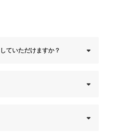
ing...
していただけますか？
ing...
ing...