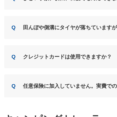
A
Load
Q
田んぼや側溝にタイヤが落ちていますが
A
Load
Q
クレジットカードは使用できますか？
A
Load
Q
任意保険に加入していません。実費での
A
Load