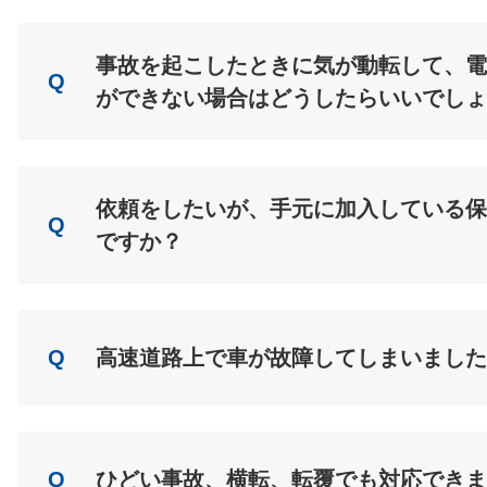
売
エーミング
事故を起こしたときに気が動転して、電
Q
ができない場合はどうしたらいいでしょ
A
Load
依頼をしたいが、手元に加入している保
Q
ですか？
A
Load
Q
高速道路上で車が故障してしまいました
A
Load
Q
ひどい事故、横転、転覆でも対応できま