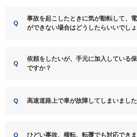
売
エーミング
事故を起こしたときに気が動転して、電
Q
ができない場合はどうしたらいいでしょ
A
Load
依頼をしたいが、手元に加入している保
Q
ですか？
A
Load
Q
高速道路上で車が故障してしまいました
A
Load
Q
ひどい事故、横転、転覆でも対応できま