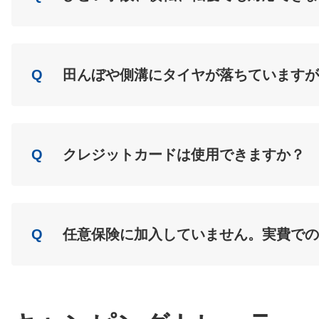
A
Load
Q
田んぼや側溝にタイヤが落ちていますが
A
Load
Q
クレジットカードは使用できますか？
A
Load
Q
任意保険に加入していません。実費での
A
Load