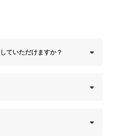
ing...
していただけますか？
ing...
ing...